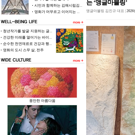
는 ‘앵글마블링’
시민과 함께하는 김해시립김...
앵글마블링 김진규 대표 |
202
영화가 머무르고 이어지는 ...
청년작가를 발굴·지원하는 글...
건강한 미래를 열어가는 바이...
순수한 천연재료로 건강과 행...
영화의 도시 스무 살, 전주
풍만한 아름다움