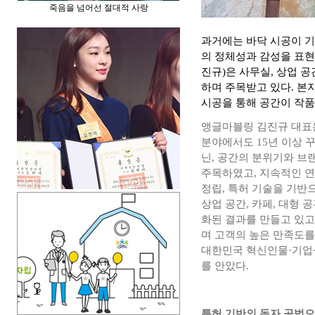
죽음을 넘어선 절대적 사랑
과거에는 바닥 시공이 
의 정체성과 감성을 표현
진규)은 사무실, 상업 
하며 주목받고 있다. 본
시공을 통해 공간이 작품
앵글마블링 김진규 대표는
분야에서도 15년 이상 
닌, 공간의 분위기와 
주목하였고, 지속적인 연
정립, 특허 기술을 기
상업 공간, 카페, 대형
화된 결과를 만들고 있고
며 고객의 높은 만족도를 
대한민국 혁신인물·기업·
를 안았다.
특허 기반의 독자 공법으