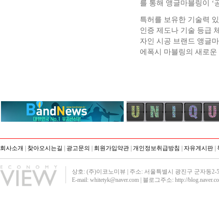
를 통해 앵글마블링이 ‘
특허를 보유한 기술력 있
인증 제도나 기술 등급 
자인 시공 브랜드 앵글
에폭시 마블링의 새로운 
회사소개
|
찾아오시는길
|
광고문의
|
회원가입약관
|
개인정보취급방침
|
자유게시판
|
상호: (주)이코노미뷰 | 주소: 서울특별시 광진구 군자동2-51 영진빌딩40
E-mail: whitetyk@naver.com | 블로그주소:
http://blog.naver