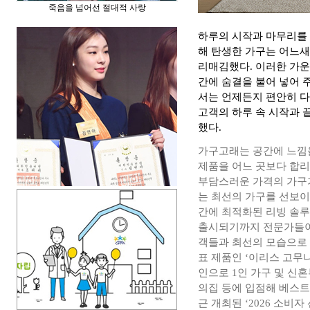
죽음을 넘어선 절대적 사랑
하루의 시작과 마무리를 
해 탄생한 가구는 어느새
리매김했다. 이러한 가운
간에 숨결을 불어 넣어 
서는 언제든지 편안히 다
고객의 하루 속 시작과 
했다.
가구고래는 공간에 느낌을
제품을 어느 곳보다 합
부담스러운 가격의 가구가
는 최선의 가구를 선보이
간에 최적화된 리빙 솔루
출시되기까지 전문가들이 
객들과 최선의 모습으로 
표 제품인 ‘이리스 고무
인으로 1인 가구 및 신
의집 등에 입점해 베스트
근 개최된 ‘2026 소비