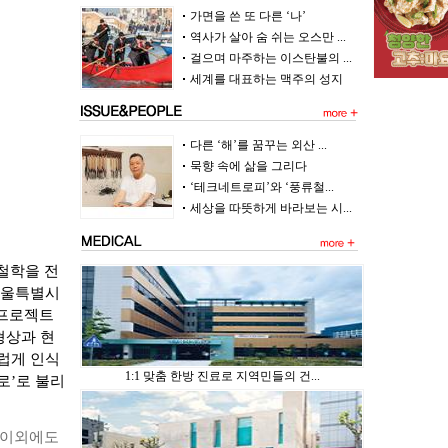
가면을 쓴 또 다른 ‘나’
역사가 살아 숨 쉬는 오스만 ...
걸으며 마주하는 이스탄불의 ...
세계를 대표하는 맥주의 성지
다른 ‘해’를 꿈꾸는 외산 ...
묵향 속에 삶을 그리다
‘테크네트로피’와 ‘풍류철...
세상을 따뜻하게 바라보는 시...
철학을 전
 서울특별시
 프로젝트
형상과 현
스럽게 인식
1:1 맞춤 한방 진료로 지역민들의 건...
로’로 불리
 이외에도