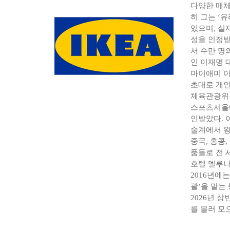
다양한 매체
히 그는 ‘
있으며, 실
성을 인정받
서 수만 명
인 이재명 
마이애미 아
초대로 개인
체육관광위원
스포츠서울에
인받았다. 
술계에서 왕
중국, 홍콩
품들로 전 
호텔 델루나
2016년에
괄’을 맡는
2026년 
를 불러 모