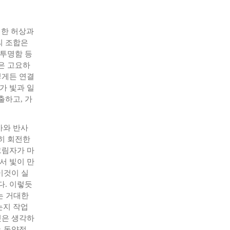
대한 허상과
의 조합은
 투명함 등
은 고요하
떻게든 연결
가 빛과 일
출하고, 가
아와 반사
히 회전한
그림자가 마
서 빛이 만
이것이 실
다. 이렇듯
는 거대한
는지 작업
것은 생각하
는 동양적