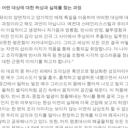
 어떤 대상에 대한 허상과 실체를 찾는 과정
 유리의 양면적이고 양가적인 매체 특질을 이용하여 어떠한 대상에 
 과정이라고 해도 과언이 아닙니다. 예컨대 스테인리스스틸과 유리
이 이질적이고 생경하나 차가움과 영롱함, 반사와 반영, 불투명함과
어진 인지와 감각 상의 간극 그 사이에서 추상되어 추출되는 일루전
 따뜻한 평온함이 자아내어집니다. 그리고 세상의 모든 것은 결국 어
는 자연의 섭리와 이치가 작품을 통해 소통되길 희망합니다. 더 나아
고 조각작품에 반사와 왜곡 등 현상을 조형해 시각적 성스러움을 창
 대한 근원적 이야기를 하고자 합니다.”
의 대표작 중 하나인 피에타 조각상은 흑연으로 형상화한 성모마리
된 예수 그리스도가 빛을 흡수, 흡착하고 발광하듯 내뿜으면서 서서
 공간에서 발하는 빛은 예수 그리스도의 몸에서 뿜어져 나오고 빛의 
 펼쳐진 별자리처럼 공간 속에서 움직이며 공간을 채운다. 이 작품에
림자, 반사 효과, 중첩과 발광이 창출해내는 착시를 통해 결국 그는 
인지 진위 여부보다는 현상 이면의 실체에 더욱 근접해 보고자 하였
보이는 한 편의 조각 이미지는 보이지 않는 이면의 상상조차 할 수 없
면 우리의 감각과 인지를 얼마나 한정하고 한계를 지으며 왜곡시키
달하고 공유해나가고 있다. 또한, 마치 원효대사의 해골물처럼 모든 
 모든 문제는 내 안에 있으며 결국 세상 모든 것은 마음이 지어낸다