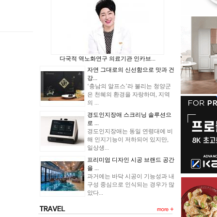
다국적 역노화연구 의료기관 인카브...
자연 그대로의 신선함으로 맛과 건
강...
‘충남의 알프스’라 불리는 청양군
은 천혜의 환경을 자랑하며, 지역
의 ...
경도인지장애 스크리닝 솔루션으
로 ...
경도인지장애는 동일 연령대에 비
해 인지기능이 저하되어 있지만,
일상생...
프리미엄 디자인 시공 브랜드 공간
을 ...
과거에는 바닥 시공이 기능성과 내
구성 중심으로 인식되는 경우가 많
았다...