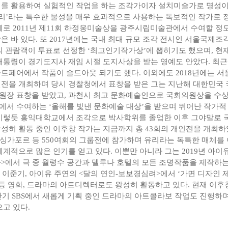
를 활용하여 실험적인 작업을 하는 조각가이자 설치미술가로 명성이 
유리’라는 특수한 물성을 매우 효과적으로 사용하는 독보적인 작가로 
제로 2011년 제11회 하정웅미술상을 광주시립미술관에서 수여할 정
은 바 있다. 또 2017년에는 국내 최대 규모 조각 전시인 서울국제
의 관람객이 투표로 선정한 ‘최고인기작가상’에 뽑히기도 했으며, 현
대통령이 경기도지사 재임 시절 도지사상을 받는 영예도 안았다. 최
트페어에서 작품이 솔드아웃 되기도 했다. 이외에도 2018년에는 
전을 개최하며 당시 경찰청에서 표창을 받은 그는 지난해 대한민국 
장 표창을 받았고, 과천시 최고 문화예술인으로 국회의원상을 수상
서 수여하는 ‘올해를 빛낸 문화예술 대상’을 받으며 뛰어난 작가적
이렇듯 홍익대학교에서 조각으로 박사학위를 졸업한 이후 그야말로 
성히 활동 중인 이후창 작가는 지금까지 총 43회의 개인전을 개최하였
, 싱가포르 등 550여회의 그룹전에 참가하며 유리라는 독특한 매체를
세계적으로 많은 인기를 얻고 있다. 이뿐만 아니라 그는 2019년 아이유
>에서 극 중 월령수 공간과 델루나 호텔의 모든 조명작품을 제작하
는 이준기, 아이유 주연의 <달의 연인-보보경심려>에서 ‘가면 디자인 
 등 영화, 드라마의 아트디렉터로도 왕성히 활동하고 있다. 현재 이후
상반기 SBS에서 새롭게 기획 중인 드라마의 아트콜라보 작업도 진행하며
으고 있다.