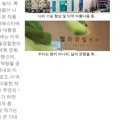
높다. 특
정평이 나
다리 기능 향상 및 미적 아름다움 동...
도로 작품
조각페스타에
재 대통령
근에는 미국
서울경찰청의
국회 문화
우리는 병이 아니라, 삶의 균형을 회...
했으며,
 역량을 공
국내외 미
고, 미국,
 이용한 작
 주연의 <
는가 하면
제작 총
창 작가는
 큰 기대