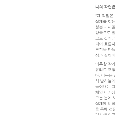
나의 작업은
“제 작업은
실체를 찾는
성분과 재질
양극으로 벌
고도 깊게,
되어 흐른다
루전을 만들
상과 실체에
이후창 작가
유리로 조형
다. 어두운
치 밤하늘에
들어내는 그
체인지 가상
그는 눈에 
실체에 비하
을 통해 전
기 나름이고