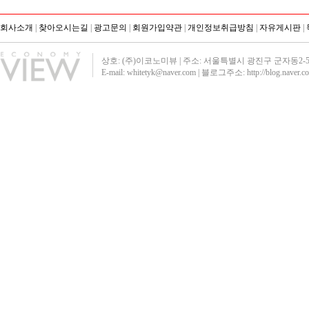
회사소개
|
찾아오시는길
|
광고문의
|
회원가입약관
|
개인정보취급방침
|
자유게시판
|
상호: (주)이코노미뷰 | 주소: 서울특별시 광진구 군자동2-51 영진빌딩40
E-mail: whitetyk@naver.com | 블로그주소:
http://blog.naver