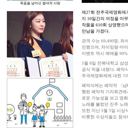
죽음을 넘어선 절대적 사랑
제27회 전주국제영화제가 
지 10일간의 여정을 마무
작품을 610회 상영했으며
만남을 가졌다.
관객 수는 69,490명, 
진됐으며, 차이밍량·마
이벤트 역시 예매율 90
5월 8일 전북대학교 
공식 막을 내렸다. 폐막
주국제영화제에 대한 기
폐막식에는 폐막작 〈남
행된 폐막작 기자회견에서
로운 가능성을 보고 영화
노래를 불렀던 진주 노래
또한 지난 5월 5일 시
비롯한 수상자들도 참석