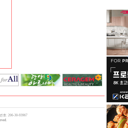
: 206-30-93967
rved.