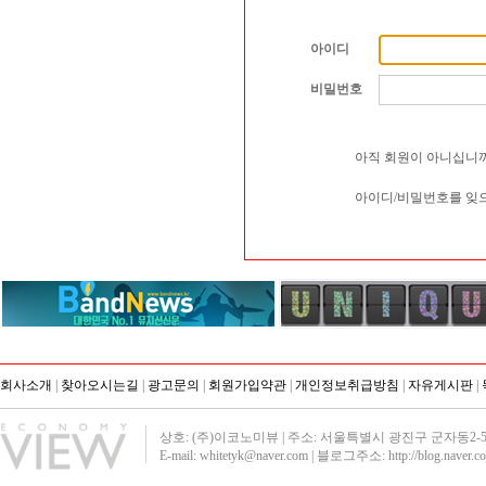
아이디
비밀번호
아직 회원이 아니십니까
아이디/비밀번호를 잊
회사소개
|
찾아오시는길
|
광고문의
|
회원가입약관
|
개인정보취급방침
|
자유게시판
|
상호: (주)이코노미뷰 | 주소: 서울특별시 광진구 군자동2-51 영진빌딩40
E-mail: whitetyk@naver.com | 블로그주소:
http://blog.naver