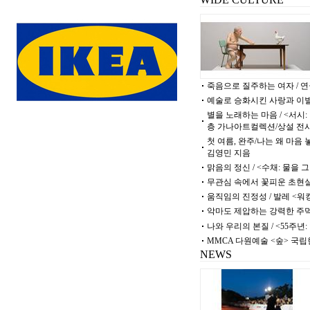
죽음으로 질주하는 여자 / 
예술로 승화시킨 사랑과 이별의
별을 노래하는 마음 / <서시: 별
층 가나아트컬렉션/상설 전
첫 여름, 완주/나는 왜 마음
김영민 지음
맑음의 정신 / <수채: 물을
무관심 속에서 꽃피운 초현
움직임의 진정성 / 발레 <
악마도 제압하는 강력한 주먹 
나와 우리의 본질 / <55주
MMCA 다원예술 <숲> 국립
NEWS