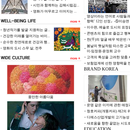
시민과 함께하는 김해시립김...
영화가 머무르고 이어지는 ...
영상이라는 언어로 사람들과 소통
향력’ 12인 선정』-⑤이승면 
이수완, 예술로 도시의 표정을
청년작가를 발굴·지원하는 글...
콘텐츠의 힘으로 즐겁고 행복
건강한 미래를 열어가는 바이...
천(千)의 얼굴 배우 박은빈 /
순수한 천연재료로 건강과 행...
봄날의 햇살처럼 따스한 교
영화의 도시 스무 살, 전주
이‧임정원‧윤정희 교수
고객의 특성을 고려한 맞춤 
보험업계에 선한 영향력을 
BRAND KOREA
풍만한 아름다움
운명 같은 이끼에 관한 애정
청호커피(개똥커피) 제2의 
디에스산업개발의 고기능성 
새로움을 향한 끝없는 시도로
EDUCATION